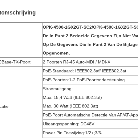
tomschrijving
OPK-4500-1GX2GT-SC2
/
OPK-4500-1GX2GT-S
De In Punt 2 Bedoelde Gegevens Zijn Niet V
Op De Gegevens Die In Punt 2 Van De Bijlage
Opgenomen.
0Base-TX-Poort
2 Poorten RJ-45 Auto-MDI / MDI-X
PoE-Standaard: IEEE802.3af/ IEEE802.3at
PoE-Poorten:1-2 PoE-Poortondersteuning
Stroomuitgang:
Max. 15,4 Watt (IEEE 802.3af)
Max. 30 Watt (IEEE 802.3at)
catie
PoE-Poort Automatische Detectie Van AF/AT-App
Uitgangsspanning: DC48V
Power Pin Toewijzing:1/2+;3/6-