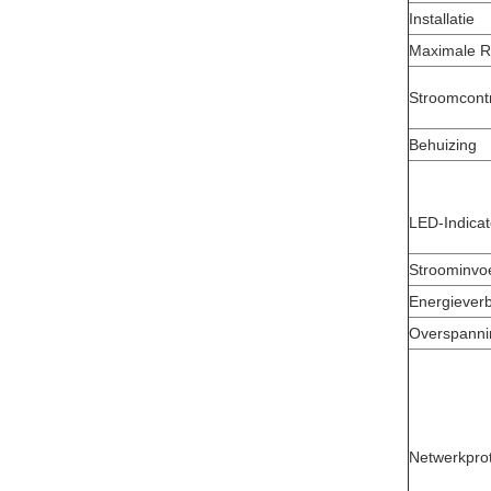
Installatie
Maximale R
Stroomcont
Behuizing
LED-Indicat
Stroominvo
Energieverb
Overspanni
Netwerkprot