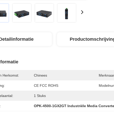
Detailinformatie
Productomschrijvin
nformatie
an Herkomst:
Chinees
Merknaa
ing:
CE FCC ROHS
Modelnu
elaantal:
1 Stuks
:
OPK-4500-1GX2GT Industriële Media Converte