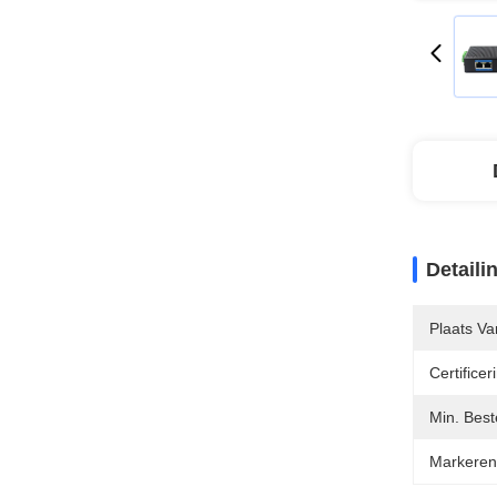
Detaili
Plaats V
Certificer
Min. Best
Markeren