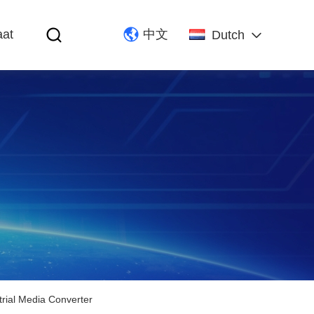
aat
中文
Dutch
ial Media Converter