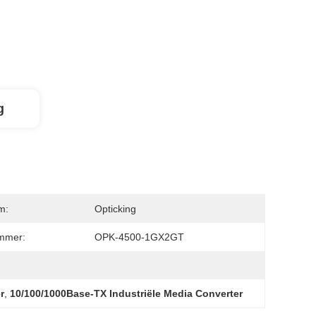
g
m:
Opticking
mmer:
OPK-4500-1GX2GT
r
,
10/100/1000Base-TX Industriële Media Converter