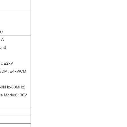
r)
 A
cht)
t: ±2kV
V/DM, ±4kV/CM;
150kHz-80MHz)
ke Modus): 30V