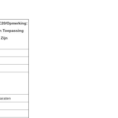
C20
/
Opmerking:
an Toepassing
 Zijn
araten