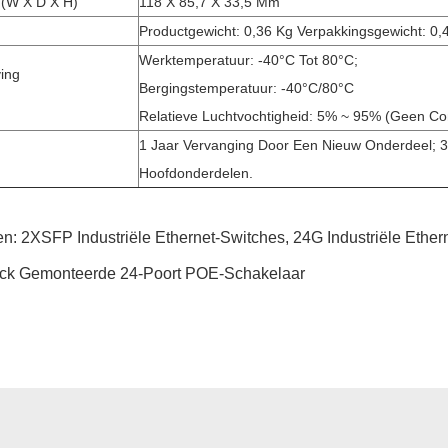
 (W X D X H)
118 X 85,7 X 33,5 Mm
Productgewicht: 0,36 Kg Verpakkingsgewicht: 0,
Werktemperatuur: -40°C Tot 80°C;
ing
Bergingstemperatuur: -40°C/80°C
Relatieve Luchtvochtigheid: 5% ~ 95% (geen Co
1 Jaar Vervanging Door Een Nieuw Onderdeel; 3
Hoofdonderdelen.
en:
2XSFP Industriële Ethernet-Switches
,
24G Industriële Ether
ck Gemonteerde 24-Poort POE-Schakelaar