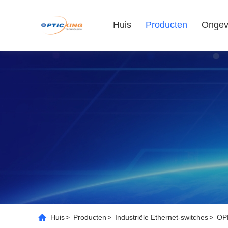
Huis
Producten
Ongev
Huis
>
Producten
>
Industriële Ethernet-switches
>
OPK