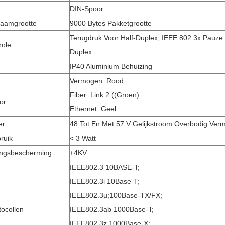
DIN-Spoor
aamgrootte
9000 Bytes Pakketgrootte
Terugdruk Voor Half-Duplex, IEEE 802.3x Pauze 
role
Duplex
IP40 Aluminium Behuizing
Vermogen: Rood
Fiber: Link 2 ((groen)
or
Ethernet: Geel
er
48 Tot En Met 57 V Gelijkstroom Overbodig Ver
ruik
< 3 Watt
ngsbescherming
±4KV
IEEE802.3 10BASE-T;
IEEE802.3i 10Base-T;
IEEE802.3u;100Base-TX/FX;
ocollen
IEEE802.3ab 1000Base-T;
IEEE802.3z 1000Base-X;