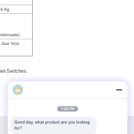
46 Kg
ndensatie)
 Jaar Voor
net-Switches
,
7:06 PM
Good day, what product are you looking 
for?