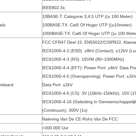
IEEE802.3x;
10BASE-T: Categorie 3,4,5 UTP ((≤ 100 Meter)
els
100BASE-TX: Cat5 Of Hoger UTP ((≤10meter)
1000BASE-TX: Cat6 Of Hoger UTP ((≤ 100 Mete
FCC CFR47 Deel 15, EN55022/CISPR22, Klasse
IEC61000-4-2 (ESD): ±8kV (contact), ±12kV (lu
IEC61000-4-3 (RS): 10V/m (80~1000MHz)
IEC61000-4-4 (EFT): Power Port: ±4kV; Data Por
IEC61000-4-5 (overspanning): Power Port: ±2k
andaard
Data Port: ±2kV
IEC61000-4-6 (CS): 3V (10kHz-150kHz); 10V (
IEC61000-4-16 (geleiding In Gemeenschappelij
(continuum), 300V (1s)
g
Naleving Van De CE-Rohs Van De FCC
>300.000 Uur