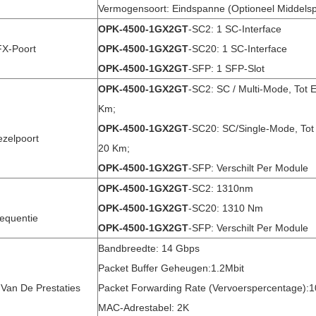
Vermogensoort: Eindspanne (optioneel Middels
OPK-4500-1GX2GT
-SC2: 1 SC-Interface
X-Poort
OPK-4500-1GX2GT
-SC20: 1 SC-Interface
OPK-4500-1GX2GT
-SFP: 1 SFP-Slot
OPK-4500-1GX2GT
-SC2: SC / Multi-Mode, Tot 
Km;
OPK-4500-1GX2GT
-SC20: SC/single-Mode, Tot
ezelpoort
20 Km;
OPK-4500-1GX2GT
-SFP: Verschilt Per Module
OPK-4500-1GX2GT
-SC2: 1310nm
OPK-4500-1GX2GT
-SC20: 1310 Nm
equentie
OPK-4500-1GX2GT
-SFP: Verschilt Per Module
Bandbreedte: 14 Gbps
Packet Buffer Geheugen:1.2Mbit
e Van De Prestaties
Packet Forwarding Rate (vervoerspercentage):
MAC-Adrestabel: 2K