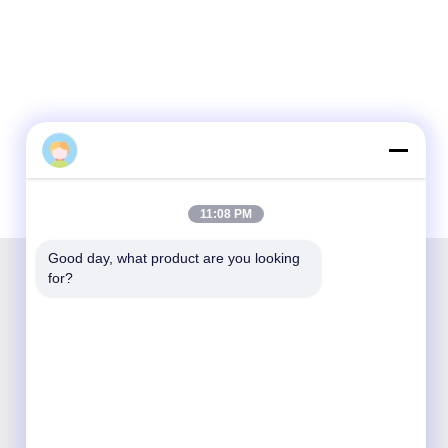
11:08 PM
Good day, what product are you looking 
for?
Shenzhen Opticking Technology Co Ltd is een
nationaal innovatief en hi-techbedrijf dat zich
toelegt op onderzoek en ontwikkeling,
productie, verkoop en service van optische
communicatieproducten.