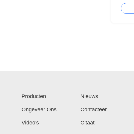
gemontee
schakela
Producten
Nieuws
Ongeveer Ons
Contacteer On
S
Video's
Citaat