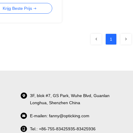
rd 24-poort POE-
Krijg Beste Prijs
ar
1
3F, blok #7, GS Park, Wuhe Blvd, Guanlan
Longhua, Shenzhen China
E-mailen: fanny@opticking.com
Tel.: +86-755-83425935-83425936