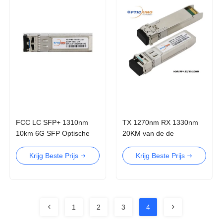
FCC LC SFP+ 1310nm
TX 1270nm RX 1330nm
10km 6G SFP Optische
20KM van de de
Zendontvangermodule
Zendontvangermodule
10G BIDI van SMF SFP+
Krijg Beste Prijs
Krijg Beste Prijs
WDM TX
1
2
3
4