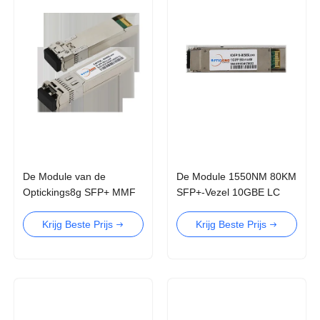
De Module van de
De Module 1550NM 80KM
Optickings8g SFP+ MMF
SFP+-Vezel 10GBE LC
850nm 300M LC SFP+
van OPTICKING 10G XFP
Zendontvanger
van de Module de
Krijg Beste Prijs
Krijg Beste Prijs
Multiwijze