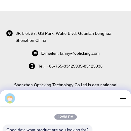
3F, blok #7, GS Park, Wuhe Blvd, Guanlan Longhua,
Shenzhen China
E-mailen: fanny@opticking.com
Tel.: +86-755-83425935-83425936
Shenzhen Opticking Technology Co Ltd is een nationaal
innovatief en hi-techbedrijf dat zich toelegt op onderzoek en
ontwikkeling, productie, verkoop en service van optische
communicatieproducten.
12:58 PM


Good day, what product are you looking for?