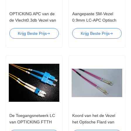
OPTICKING APC van de
Aangepaste SM-Vezel
de Vlecht0.3db Vezel van
0.9mm LC-APC Optisch
Sc SM Optisch het
het Flardkoord van de
Flardkoord
Vlechtg657a Vezel
Krijg Beste Prijs
Krijg Beste Prijs
De Toegangsnetwerk LC
Koord van het de Vezel
van OPTICKING FTTH
het Optische Flard van
AAN Koord van het de
CEI 61754-20 van Sc van