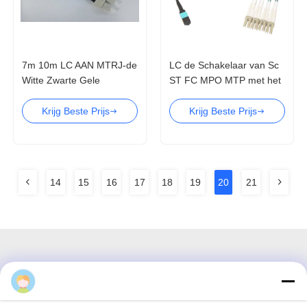
7m 10m LC AAN MTRJ-de
LC de Schakelaar van Sc
Witte Zwarte Gele
ST FC MPO MTP met het
Aangepaste Lengte van
type van MM.vezel van
de Flardkabel
het Flardkoord SM
Krijg Beste Prijs
Krijg Beste Prijs
14
15
16
17
18
19
20
21
3F, blok #7, GS Park, Wuhe Blvd, Guanlan Longhua,
Shenzhen China