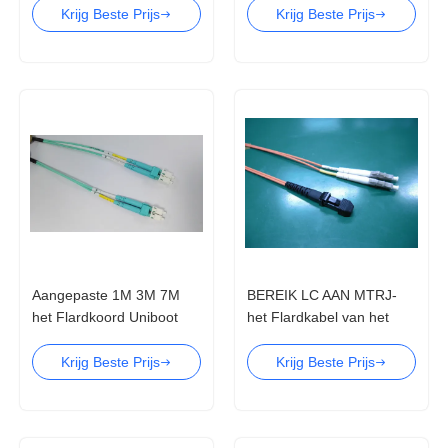
Vezel het Optische Flard
PC van OFNP OFNR OM1
Krijg Beste Prijs
Krijg Beste Prijs
van Sc SM
LC
Aangepaste 1M 3M 7M
BEREIK LC AAN MTRJ-
het Flardkoord Uniboot
het Flardkabel van het
van 10m LC LC OM3
Flardkoord OM2 voor
FTTH
Krijg Beste Prijs
Krijg Beste Prijs