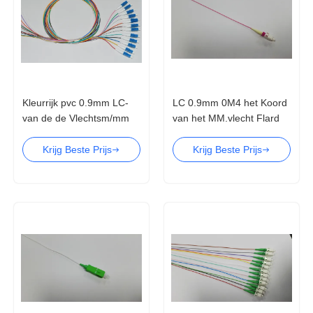
Kleurrijk pvc 0.9mm LC-
LC 0.9mm 0M4 het Koord
van de de Vlechtsm/mm
van het MM.vlecht Flard
Vezel van PC Optisch het
met CEI JIS EIA/TIA
Flardkoord
Krijg Beste Prijs
Krijg Beste Prijs