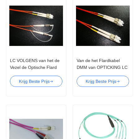
LC VOLGENS van het de
Van de het Flardkabel
Vezel de Optische Flard
DMM van OPTICKING LC
van DIN OM2 Norm van
AAN LC Koord van het de
het Koordcei 61754-20
Vezel het Optische Flard
Krijg Beste Prijs
Krijg Beste Prijs