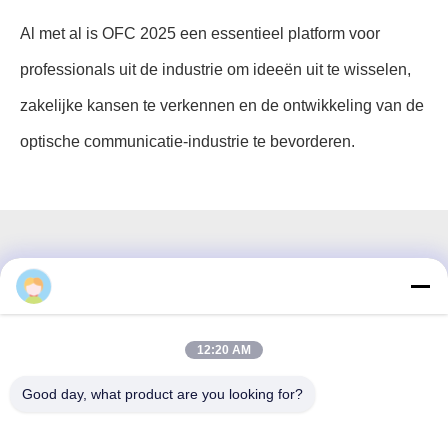
Al met al is OFC 2025 een essentieel platform voor
professionals uit de industrie om ideeën uit te wisselen,
zakelijke kansen te verkennen en de ontwikkeling van de
optische communicatie-industrie te bevorderen.
3F, blok #7, GS Park, Wuhe Blvd, Guanlan Longhua,
Shenzhen China
12:20 AM
E-mailen: fanny@opticking.com
Good day, what product are you looking for?
Tel.: +86-755-83425935-83425936