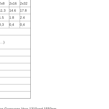
2x8
2x16
2x32
11.3
14.6
17.8
1.5
1.8
2.4
0,3
0,4
0,4
e…)
kken Gegevens Voor 1310and 1550nm.