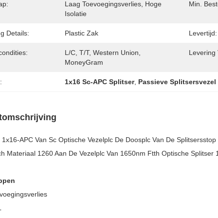
ap:
Laag Toevoegingsverlies, Hoge
Min. Best
Isolatie
g Details:
Plastic Zak
Levertijd:
condities:
L/C, T/T, Western Union,
Levering
MoneyGram
:
1x16 Sc-APC Splitser
,
Passieve Splitsersvezel
tomschrijving
1x16-APC Van Sc Optische Vezelplc De Doosplc Van De Splitsersstop 
ch Materiaal 1260 Aan De Vezelplc Van 1650nm Ftth Optische Splitser
ppen
voegingsverlies
L