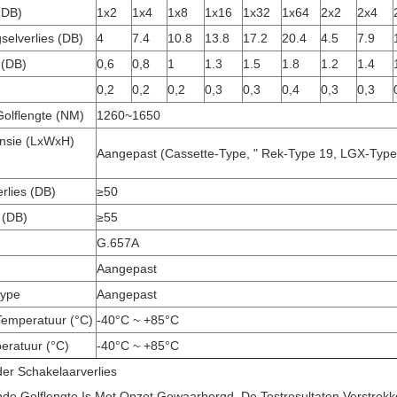
(dB)
1x2
1x4
1x8
1x16
1x32
1x64
2x2
2x4
elverlies (dB)
4
7.4
10.8
13.8
17.2
20.4
4.5
7.9
 (dB)
0,6
0,8
1
1.3
1.5
1.8
1.2
1.4
0,2
0,2
0,2
0,3
0,3
0,4
0,3
0,3
olflengte (NM)
1260~1650
nsie (LxWxH)
Aangepast (Cassette-Type, " Rek-Type 19, LGX-Typ
rlies (dB)
≥50
 (dB)
≥55
G.657A
Aangepast
type
Aangepast
emperatuur (°C)
-40°C ~ +85°C
eratuur (°C)
-40°C ~ +85°C
er Schakelaarverlies
de Golflengte Is Met Opzet Gewaarborgd. De Testresultaten Verstre