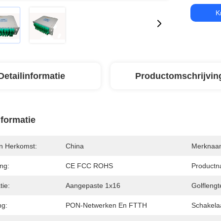
K
Detailinformatie
Productomschrijvin
nformatie
an Herkomst:
China
Merknaa
ing:
CE FCC ROHS
Productn
tie:
Aangepaste 1x16
Golflengt
ng:
PON-Netwerken En FTTH
Schakela