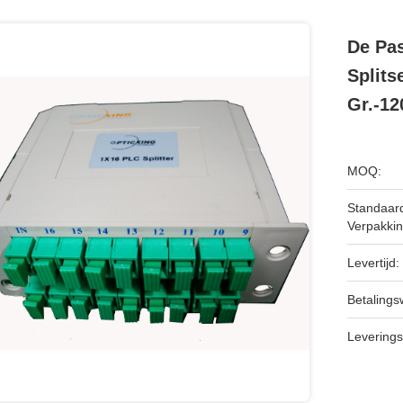
De Pa
Splits
Gr.-12
MOQ:
Standaar
Verpakkin
Levertijd:
Betalingsw
Leverings