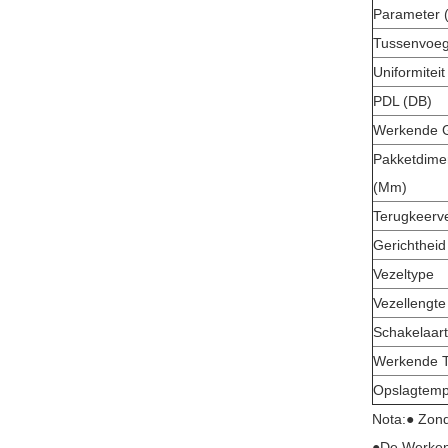
Parameter 
Tussenvoegs
Uniformiteit
PDL (dB)
Werkende G
Pakketdime
(mm)
Terugkeerve
Gerichtheid
Vezeltype
Vezellengte
Schakelaar
Werkende T
Opslagtemp
Nota:● Zond
●de Werken