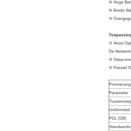
※ Hoge Betr
※ Brede Wa
※ Overgega
Toepassin
※ Vezel Opt
De Netwerk
※ Datacomm
※ Passief O
Premierang
Parameter
Tussenvoegs
Uniformiteit
PDL (dB)
Standaardr