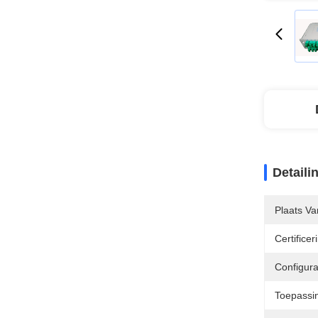
Detaili
Plaats V
Certificer
Configura
Toepassi