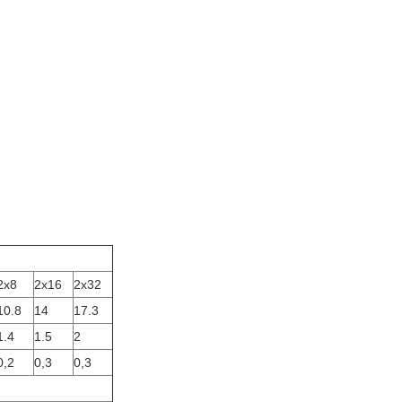
2x8
2x16
2x32
10.8
14
17.3
1.4
1.5
2
0,2
0,3
0,3