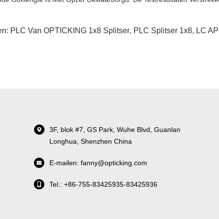
en:
PLC Van OPTICKING 1x8 Splitser
,
PLC Splitser 1x8
,
LC AP
3F, blok #7, GS Park, Wuhe Blvd, Guanlan
Longhua, Shenzhen China
E-mailen: fanny@opticking.com
Tel.: +86-755-83425935-83425936