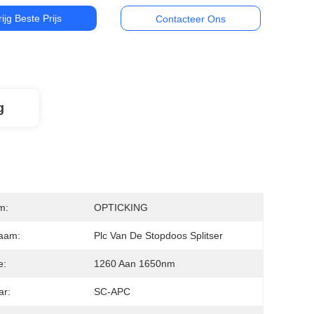
rijg Beste Prijs
Contacteer Ons
g
m:
OPTICKING
aam:
Plc Van De Stopdoos Splitser
e:
1260 Aan 1650nm
ar:
SC-APC