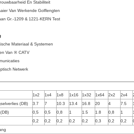
ouwbaarheid En Stabiliteit
aier Van Werkende Golflengten
an Gr.-1209 & 1221-KERN Test
g
ische Materiaal & Systemen
en Van ※ CATV
unicaties
ptisch Netwerk
1x2
1x4
1x8
1x16
1x32
1x64
2x2
2x4
elverlies (dB)
3.7
7
10.3
13.4
16.8
20
4
7.5
 (dB)
0,5
0,5
0,8
1
1.5
1.8
0,8
1
0,2
0,2
0,2
0,2
0,2
0,3
0,2
0,2
ang