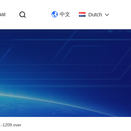
aat
中文
Dutch
r.-1209 over