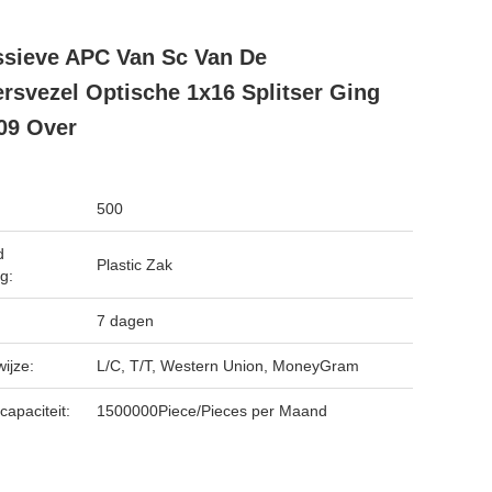
ssieve APC Van Sc Van De
ersvezel Optische 1x16 Splitser Ging
09 Over
500
d
Plastic Zak
g:
7 dagen
ijze:
L/C, T/T, Western Union, MoneyGram
capaciteit:
1500000Piece/Pieces per Maand