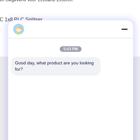
C 1x8 PLC Splitser
5:03 PM
Good day, what product are you looking 
for?
Shenzhen Opticking Technology Co Ltd is een
nationaal innovatief en hi-techbedrijf dat zich
toelegt op onderzoek en ontwikkeling,
productie, verkoop en service van optische
communicatieproducten.

