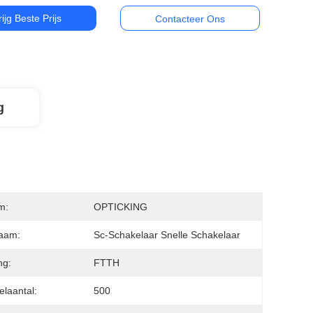
rijg Beste Prijs
Contacteer Ons
g
m:
OPTICKING
aam:
Sc-Schakelaar Snelle Schakelaar
ng:
FTTH
elaantal:
500