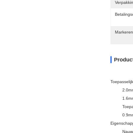
Verpakkin
Betalings
Markeren
Produc
Toepasselij
2.0m
1.6m
Toepa
0.9m
Eigenschap
Nauwk