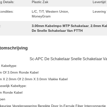
g Details:
Plastic Zak
Levertijd:
condities:
L/C, T/T, Western Union,
Levering
MoneyGram
:
3.00mm Kabelmpo MTP Schakelaar
,
2.0mm Ka
De Snelle Schakelaar Van FTTH
tomschrijving
Sc-APC De Schakelaar Snelle Schakelaar V
k Kabeltype:
m Of 3.0mm Ronde Kabel
m X 2.0mm Of 2.0mm X 3.0mm Vlakke Kabel
sselijk Kabeltype:
m Ronde Kabel
pen
eurige Vezelgroepering Bereikte Door In-Ferrule Fiber Interconnectie