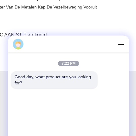
hter Van De Metalen Kap De Vezelbeweging Vooruit
C AAN ST Flardkoord
7:22 PM
Good day, what product are you looking 
for?
Shenzhen Opticking Technology Co Ltd is een
nationaal innovatief en hi-techbedrijf dat zich
toelegt op onderzoek en ontwikkeling,
productie, verkoop en service van optische
communicatieproducten.