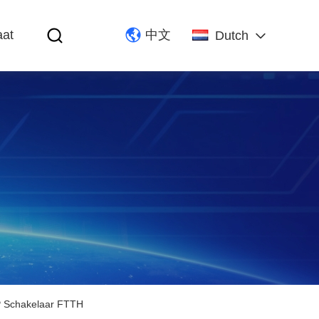
aat
中文
Dutch
P Schakelaar FTTH