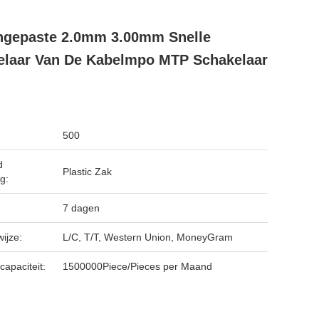
ngepaste 2.0mm 3.00mm Snelle
elaar Van De Kabelmpo MTP Schakelaar
500
d
Plastic Zak
g:
7 dagen
ijze:
L/C, T/T, Western Union, MoneyGram
capaciteit:
1500000Piece/Pieces per Maand