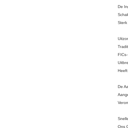
De In
Schak
Sterk
Uitzo
Tradi
FICs-
Uitbr
Heeft
De Aa
Aange
Veron
Snell
Ons G