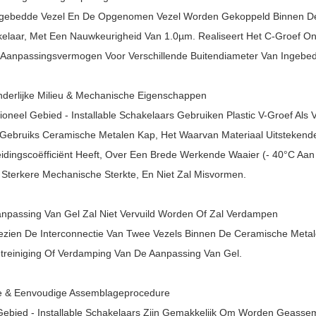
gebedde Vezel En De Opgenomen Vezel Worden Gekoppeld Binnen De 
elaar, Met Een Nauwkeurigheid Van 1.0µm. Realiseert Het C-Groef O
 Aanpassingsvermogen Voor Verschillende Buitendiameter Van Ingeb
nderlijke Milieu & Mechanische Eigenschappen
tioneel Gebied - Installable Schakelaars Gebruiken Plastic V-Groef Al
Gebruiks Ceramische Metalen Kap, Het Waarvan Materiaal Uitstekend
eidingscoëfficiënt Heeft, Over Een Brede Werkende Waaier (- 40°C Aan 
 Sterkere Mechanische Sterkte, En Niet Zal Misvormen.
npassing Van Gel Zal Niet Vervuild Worden Of Zal Verdampen
zien De Interconnectie Van Twee Vezels Binnen De Ceramische Metale
treiniging Of Verdamping Van De Aanpassing Van Gel.
e & Eenvoudige Assemblageprocedure
ebied - Installable Schakelaars Zijn Gemakkelijk Om Worden Geassem