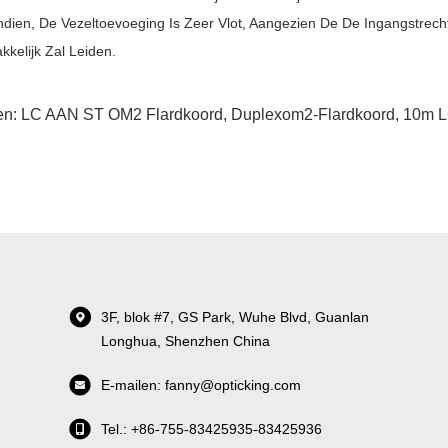
dien, De Vezeltoevoeging Is Zeer Vlot, Aangezien De De Ingangstrec
kelijk Zal Leiden.
en:
LC AAN ST OM2 Flardkoord
,
Duplexom2-Flardkoord
,
10m L
3F, blok #7, GS Park, Wuhe Blvd, Guanlan
Longhua, Shenzhen China
E-mailen: fanny@opticking.com
Tel.: +86-755-83425935-83425936