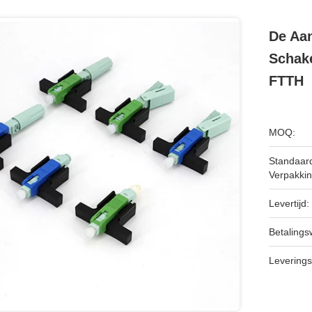
De Aa
Schak
FTTH
MOQ:
Standaar
Verpakkin
Levertijd:
Betalingsw
Leverings