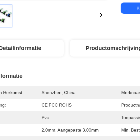
K
Detailinformatie
Productomschrijvin
nformatie
an Herkomst:
Shenzhen, China
Merknaa
ing:
CE FCC ROHS
Productn
:
Pvc
Toepassi
2.0mm, Aangepaste 3.00mm
Min. Best