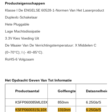
Producteigenschappen
Klasse I De ENGELSE 60528-1-Normen Van Het Laserproduct
Duplexlc-Schakelaar
Hete Pluggable
Lage Machtsdissipatie
3.3V Kies Voeding Uit
De Waaier Van De Verrichtingstemperatuur: X Middelen C
(0~70°C); I (- 40~85°C).
RoHS-6 Volgzaam
Het Opdracht Geven Van Tot Informatie
Productaantal
Golflengte
Datasnelheid
KSFP060085ML03X
850nm
6.25Gb/s
KSFP060031SL10X
1310nm
6.25Gb/s