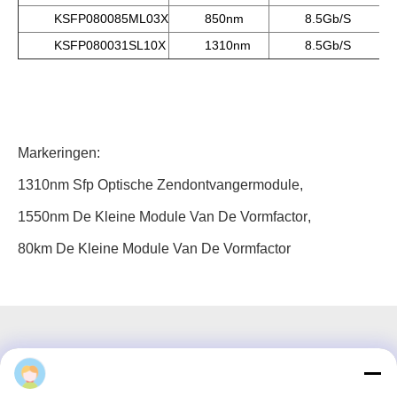
KSFP080085ML03X
850nm
8.5Gb/s
KSFP080031SL10X
1310nm
8.5Gb/s
Markeringen:
1310nm Sfp Optische Zendontvangermodule
,
1550nm De Kleine Module Van De Vormfactor
,
80km De Kleine Module Van De Vormfactor
3F, blok #7, GS Park, Wuhe Blvd, Guanlan Longhua,
Shenzhen China