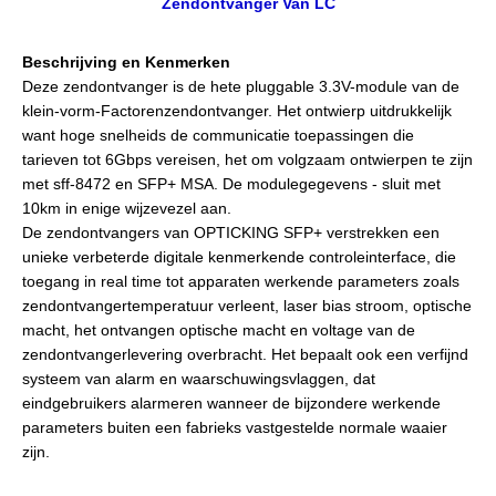
Zendontvanger Van LC
Beschrijving en Kenmerken
Deze zendontvanger is de hete pluggable 3.3V-module van de
klein-vorm-Factorenzendontvanger. Het ontwierp uitdrukkelijk
want hoge snelheids de communicatie toepassingen die
tarieven tot 6Gbps vereisen, het om volgzaam ontwierpen te zijn
met sff-8472 en SFP+ MSA. De modulegegevens - sluit met
10km in enige wijzevezel aan.
De zendontvangers van OPTICKING SFP+ verstrekken een
unieke verbeterde digitale kenmerkende controleinterface, die
toegang in real time tot apparaten werkende parameters zoals
zendontvangertemperatuur verleent, laser bias stroom, optische
macht, het ontvangen optische macht en voltage van de
zendontvangerlevering overbracht. Het
bepaalt ook een verfijnd
systeem van alarm en waarschuwingsvlaggen, dat
eindgebruikers alarmeren wanneer de bijzondere
werkende
parameters buiten een fabrieks vastgestelde normale waaier
zijn.