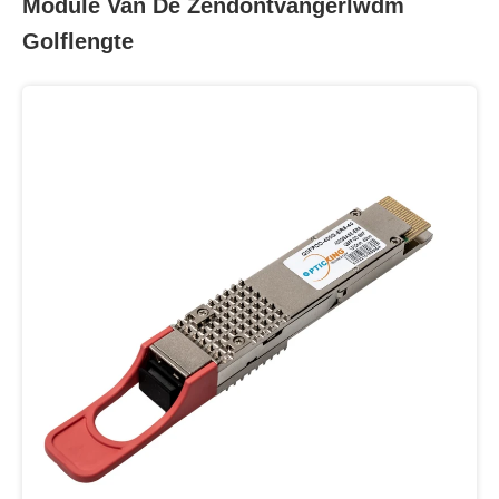
Module Van De Zendontvangerlwdm
Golflengte