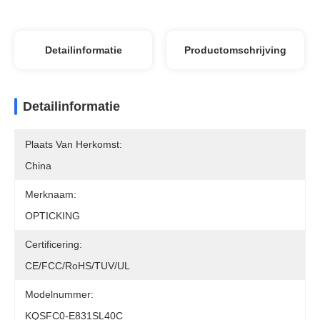
Detailinformatie
Productomschrijving
Detailinformatie
Plaats Van Herkomst:
China
Merknaam:
OPTICKING
Certificering:
CE/FCC/RoHS/TUV/UL
Modelnummer:
KQSFC0-E831SL40C