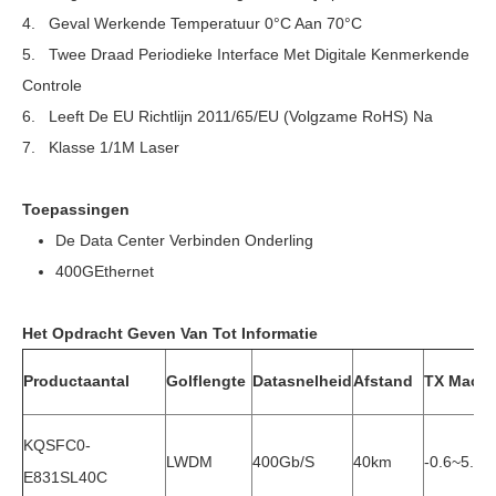
4. Geval Werkende Temperatuur 0°C Aan 70°C
5. Twee Draad Periodieke Interface Met Digitale Kenmerkende
Controle
6. Leeft De EU Richtlijn 2011/65/EU (volgzame RoHS) Na
7. Klasse 1/1M Laser
Toepassingen
De Data Center Verbinden Onderling
400GEthernet
Het Opdracht Geven Van Tot Informatie
Productaantal
Golflengte
Datasnelheid
Afstand
TX Macht
KQSFC0-
LWDM
400Gb/s
40km
-0.6~5.6
E831SL40C