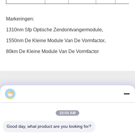
Markeringen:
1310nm Sfp Optische Zendontvangermodule
,
1550nm De Kleine Module Van De Vormfactor
,
80km De Kleine Module Van De Vormfactor
3F, blok #7, GS Park, Wuhe Blvd, Guanlan Longhua,
Shenzhen China
10:54 AM
E-mailen: fanny@opticking.com
Good day, what product are you looking for?
Tel.: +86-755-83425935-83425936