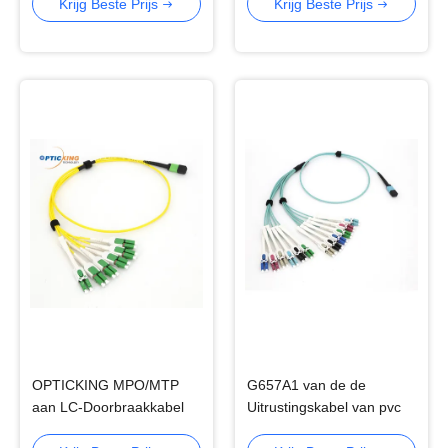
van Lc Duplex Multimode
Schakelaar FC zonder
Krijg Beste Prijs
Krijg Beste Prijs
Flens
OPTICKING MPO/MTP
G657A1 van de de
aan LC-Doorbraakkabel
Uitrustingskabel van pvc
SM MM.vezel Type
LSZH MPO MTP Laag de