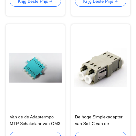
Vezelmpo Uitrusting
Krijg Beste Prijs
Krijg Beste Prijs
Van de de Adaptermpo
De hoge Simplexadapter
MTP Schakelaar van OM3
van Sc LC van de
LC de Duplexschakelaar
Isolatiempo MTP