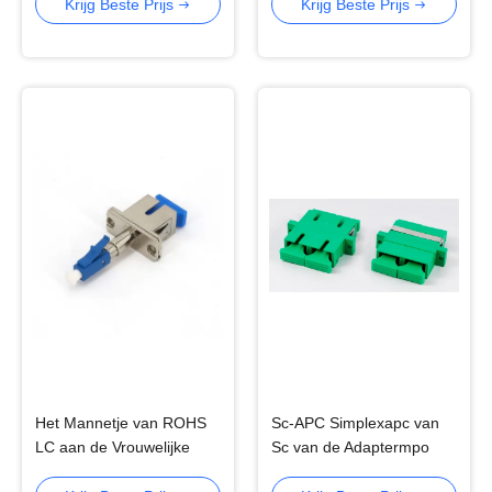
Kabels
van het Uitrustingsflard
Krijg Beste Prijs
Krijg Beste Prijs
Het Mannetje van ROHS
Sc-APC Simplexapc van
LC aan de Vrouwelijke
Sc van de Adaptermpo
Adapter SM van Sc de
MTP Schakelaar LC