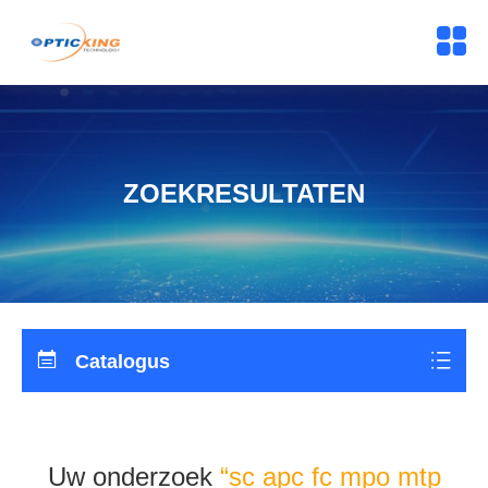
ZOEKRESULTATEN
Catalogus
Uw onderzoek
“sc apc fc mpo mtp