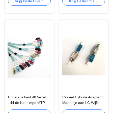
HEREN MPO MTP
Adapter
Krijg Beste Prijs
Krijg Beste Prijs
Schakelaar
Hoge snelheid 48 Vezel
Passief Hybride Adapterfc
144 de Kabelmpo MTP
Mannetje aan LC-Wijfje
Schakelaar van de