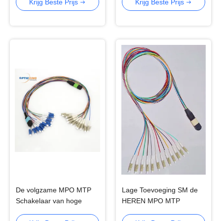
Schakelaar
het Flardkoord SM
Krijg Beste Prijs
Krijg Beste Prijs
De volgzame MPO MTP
Lage Toevoeging SM de
Schakelaar van hoge
HEREN MPO MTP
Precisierohs met Hydra-
Schakelaar met de Kabels