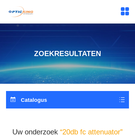
ZOEKRESULTATEN
Catalogus
Uw onderzoek
“20db fc attenuator”